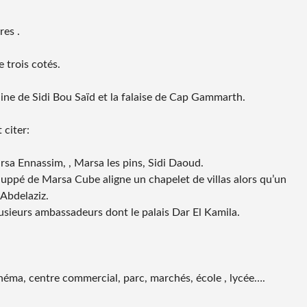
res .
e trois cotés.
olline de Sidi Bou Saïd et la falaise de Cap Gammarth.
 citer:
sa Ennassim, , Marsa les pins, Sidi Daoud.
uppé de Marsa Cube aligne un chapelet de villas alors qu’un
 Abdelaziz.
sieurs ambassadeurs dont le palais Dar El Kamila.
cinéma, centre commercial, parc, marchés, école , lycée….