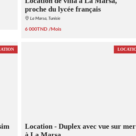
Location de villa à La Marsa,
proche du lycée français
La Marsa, Tunisie
6 000TND /Mois
ATION
LOCATI
sim
Location - Duplex avec vue sur mer
à La Marsa